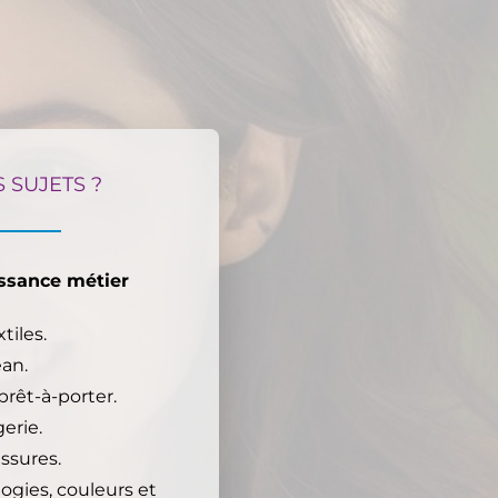
 SUJETS ?
issance métier
tiles.
ean.
prêt-à-porter.
gerie.
ssures.
ogies, couleurs et