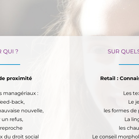
 QUI ?
SUR QUELS
de proximité
Retail : Conna
ns managériaux :
Les tex
 feed-back,
Le j
auvaise nouvelle,
les formes de 
 un refus,
La lin
n reproche
les chau
du droit social
Le conseil morphol