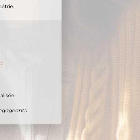
étrie.
:
alisée.
engageants.