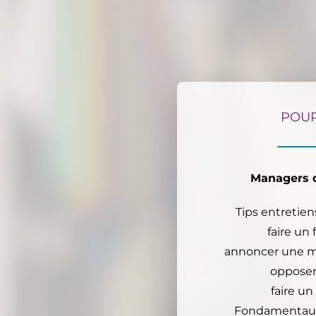
POUR
Managers 
Tips entretie
faire un
annoncer une m
opposer
faire u
Fondamentaux 